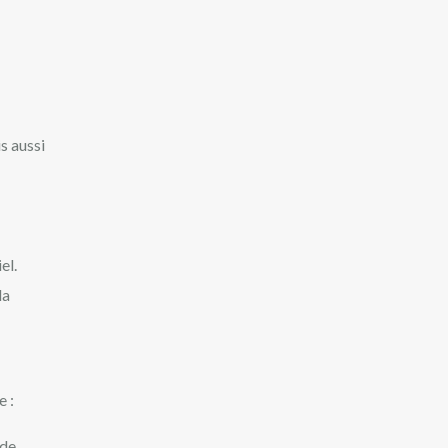
s aussi
el.
la
e :
 de