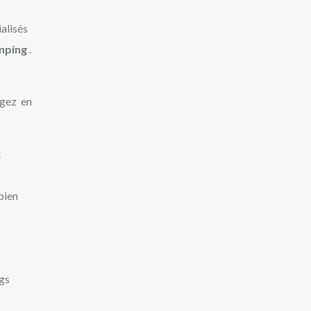
ialisés
amping
.
agez en
t
bien
ngs