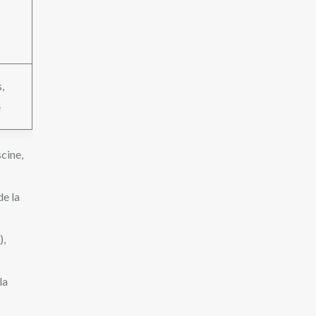
,
é
cine,
de la
),
la