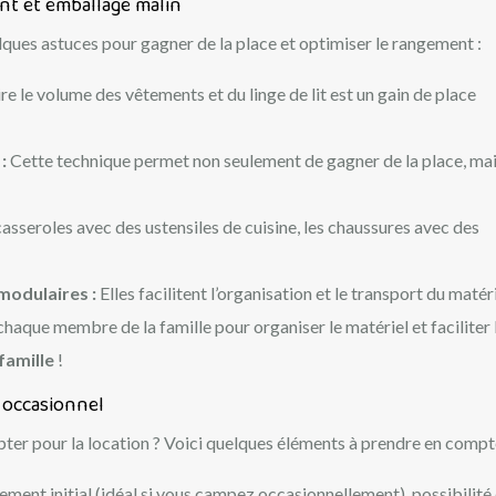
nt et emballage malin
lques astuces pour gagner de la place et optimiser le rangement :
re le volume des vêtements et du linge de lit est un gain de place
 :
Cette technique permet non seulement de gagner de la place, mai
casseroles avec des ustensiles de cuisine, les chaussures avec des
modulaires :
Elles facilitent l’organisation et le transport du matéri
chaque membre de la famille pour organiser le matériel et faciliter 
famille
!
 occasionnel
pter pour la location ? Voici quelques éléments à prendre en compt
ement initial (idéal si vous campez occasionnellement), possibilité