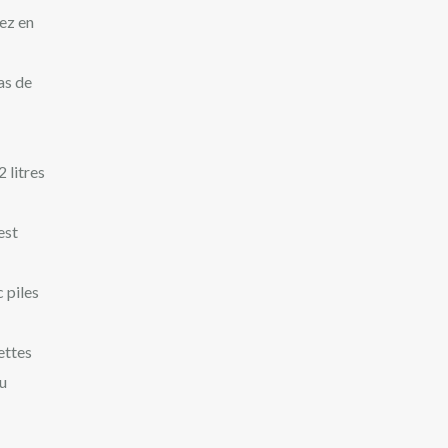
sez en
as de
 litres
est
 piles
ettes
au