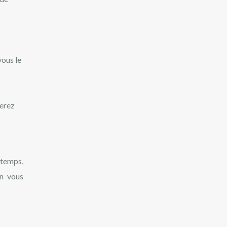
vous le
verez
 temps,
on vous