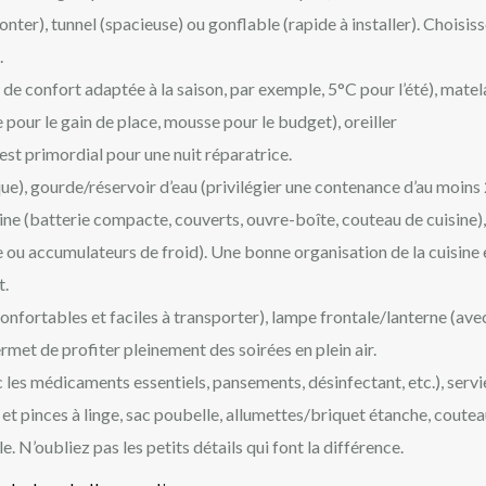
onter), tunnel (spacieuse) ou gonflable (rapide à installer). Choisis
.
e confort adaptée à la saison, par exemple, 5°C pour l’été), matel
 pour le gain de place, mousse pour le budget), oreiller
t primordial pour une nuit réparatrice.
e), gourde/réservoir d’eau (privilégier une contenance d’au moins 2
sine (batterie compacte, couverts, ouvre-boîte, couteau de cuisine),
 ou accumulateurs de froid). Une bonne organisation de la cuisine 
t.
confortables et faciles à transporter), lampe frontale/lanterne (avec
met de profiter pleinement des soirées en plein air.
les médicaments essentiels, pansements, désinfectant, etc.), servi
 et pinces à linge, sac poubelle, allumettes/briquet étanche, coute
. N’oubliez pas les petits détails qui font la différence.