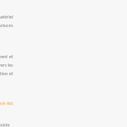
atériel
astuces
ment et
ers les
tion et
ck-list
existe