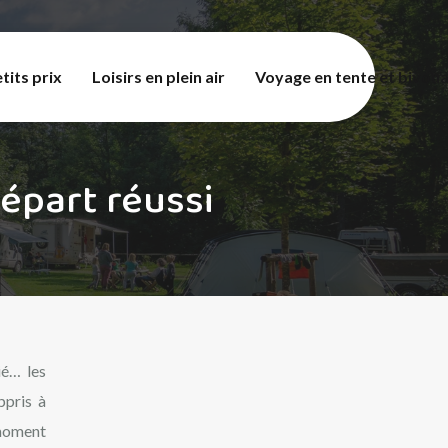
tits prix
Loisirs en plein air
Voyage en tente et bivou
départ réussi
ié… les
ppris à
 moment