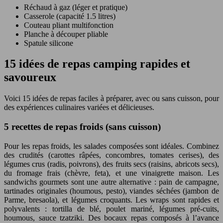
Réchaud à gaz (léger et pratique)
Casserole (capacité 1.5 litres)
Couteau pliant multifonction
Planche à découper pliable
Spatule silicone
15 idées de repas camping rapides et
savoureux
Voici 15 idées de repas faciles à préparer, avec ou sans cuisson, pour
des expériences culinaires variées et délicieuses.
5 recettes de repas froids (sans cuisson)
Pour les repas froids, les salades composées sont idéales. Combinez
des crudités (carottes râpées, concombres, tomates cerises), des
légumes crus (radis, poivrons), des fruits secs (raisins, abricots secs),
du fromage frais (chèvre, feta), et une vinaigrette maison. Les
sandwichs gourmets sont une autre alternative : pain de campagne,
tartinades originales (houmous, pesto), viandes séchées (jambon de
Parme, bresaola), et légumes croquants. Les wraps sont rapides et
polyvalents : tortilla de blé, poulet mariné, légumes pré-cuits,
houmous, sauce tzatziki. Des bocaux repas composés à l’avance