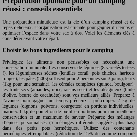
Préparation optimale pour un camping
réussi : conseils essentiels
Une préparation minutieuse est la clé d’un camping réussi et de
repas délicieux. L’organisation est cruciale pour gagner du temps et
optimiser l’espace dans votre sac à dos. Voici les éléments clés à
considérer avant votre départ.
Choisir les bons ingrédients pour le camping
Privilégiez les aliments non périssables ou nécessitant une
conservation minimale. Les conserves de légumes (8 variétés testées
!), les légumineuses sèches (lentilles corail, pois chiches, haricots
rouges), les pâtes (500g suffisent pour 2 personnes sur 3 jours), le riz
(1kg pour une semaine), les céréales complètes (quinoa, boulgour),
les fruits secs (amandes, noix, raisins secs) et les oléagineux (huile
d’olive, beurre de cacahuète) sont vos meilleurs alliés. Préparez à
l’avance pour gagner un temps précieux : pré-coupez 2 kg de
légumes (oignons, poivrons, courgettes) en portions individuelles,
marinez 1 kg de poulet ou de bœuf en portions pour une meilleure
conservation et un maximum de saveur. Préparez des mélanges
d’épices personnalisés (5 mélanges différents suggérés plus bas)
dans des petits pots hermétiques. Utilisez des contenants
hermétiques et empilables (réduction de 15% du volume comparé