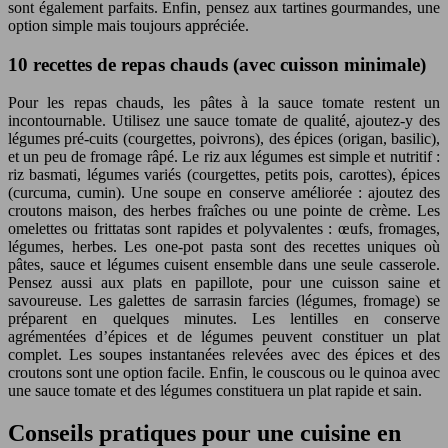
sont également parfaits. Enfin, pensez aux tartines gourmandes, une
option simple mais toujours appréciée.
10 recettes de repas chauds (avec cuisson minimale)
Pour les repas chauds, les pâtes à la sauce tomate restent un
incontournable. Utilisez une sauce tomate de qualité, ajoutez-y des
légumes pré-cuits (courgettes, poivrons), des épices (origan, basilic),
et un peu de fromage râpé. Le riz aux légumes est simple et nutritif :
riz basmati, légumes variés (courgettes, petits pois, carottes), épices
(curcuma, cumin). Une soupe en conserve améliorée : ajoutez des
croutons maison, des herbes fraîches ou une pointe de crème. Les
omelettes ou frittatas sont rapides et polyvalentes : œufs, fromages,
légumes, herbes. Les one-pot pasta sont des recettes uniques où
pâtes, sauce et légumes cuisent ensemble dans une seule casserole.
Pensez aussi aux plats en papillote, pour une cuisson saine et
savoureuse. Les galettes de sarrasin farcies (légumes, fromage) se
préparent en quelques minutes. Les lentilles en conserve
agrémentées d’épices et de légumes peuvent constituer un plat
complet. Les soupes instantanées relevées avec des épices et des
croutons sont une option facile. Enfin, le couscous ou le quinoa avec
une sauce tomate et des légumes constituera un plat rapide et sain.
Conseils pratiques pour une cuisine en