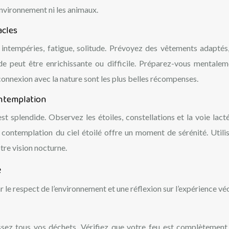
environnement ni les animaux.
acles
intempéries, fatigue, solitude. Prévoyez des vêtements adaptés
tude peut être enrichissante ou difficile. Préparez-vous mentalem
 connexion avec la nature sont les plus belles récompenses.
ontemplation
est splendide. Observez les étoiles, constellations et la voie lact
a contemplation du ciel étoilé offre un moment de sérénité. Utili
tre vision nocturne.
e
r le respect de l’environnement et une réflexion sur l’expérience vé
ssez tous vos déchets. Vérifiez que votre feu est complètement 