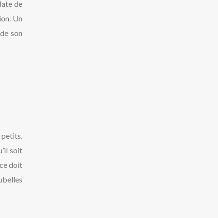
date de
ion. Un
 de son
petits.
’il soit
ce doit
ubelles