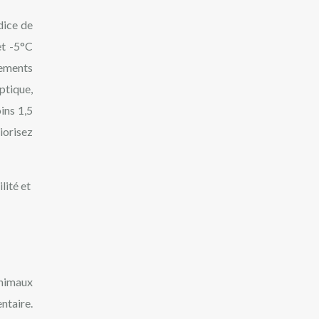
dice de
et -5°C
tements
ptique,
ins 1,5
riorisez
lité et
animaux
ntaire.