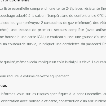
t fonctionnalité
La liste essentielle comprend : une tente 2-3 places résistante (in
couchage adapté à la saison (température de confort entre 0°C 
à alcool ou gaz (prévoyez 2 cartouches de gaz minimum), des vê
ches), une trousse de premiers secours complète (avec antise
ne boussole, une carte IGN, un couteau suisse, une gourde d’au mo
es, un couteau de survie, un briquet, une cordelette, du paracord. P
 qualité, même si cela implique un coût initial plus élevé. La durabi
pour réduire le volume de votre équipement.
ques
 informez-vous sur les risques spécifiques à la zone (incendies, 
: orientation avec boussole et carte, construction d’un abri rudime